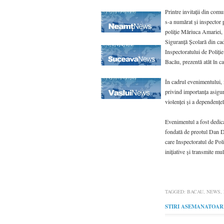
Printre invitații din comu
s-a numărat și inspector 
poliție Măriuca Amariei, 
Siguranță Școlară din ca
Inspectoratului de Poliți
Bacău, prezentă atât în cal
În cadrul evenimentului, 
privind importanța asigură
violenței și a dependențel
Evenimentul a fost dedicat
fondată de preotul Dan Da
care Inspectoratul de Poli
inițiative și transmite mu
TAGGED:
BACAU
,
NEWS
,
STIRI ASEMANATOAR