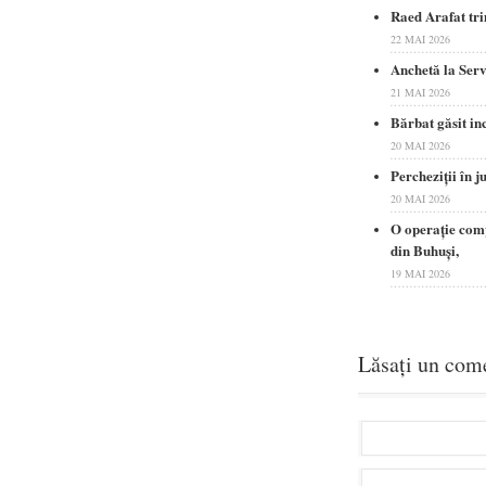
Raed Arafat tri
22 MAI 2026
Anchetă la Serv
21 MAI 2026
Bărbat găsit in
20 MAI 2026
Percheziţii în 
20 MAI 2026
O operație comp
din Buhuși,
19 MAI 2026
Lăsați un com