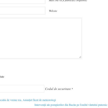
Mail (nu va fi publicat) (required)
Website
Codul de securitate
*
caliu de vreme rea. Anunțul făcut de meteorologi
Intervenții ale pompierilor din Bacău pe fondul vântului puternic c