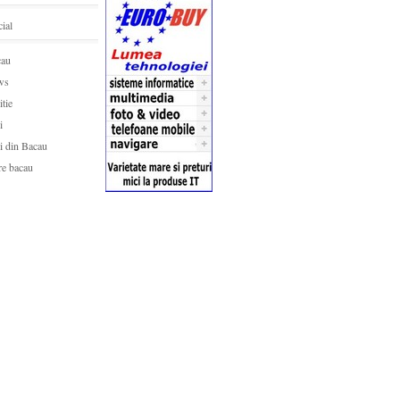
ial
cau
ws
itie
i
ri din Bacau
re bacau