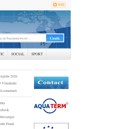
RSS
TIC
SOCIAL
SPORT
Aprilie 2026
 Vizualizări
ă comentarii
tter
cebook
Messenger
mite Email