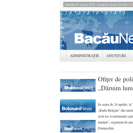
Sâmbătă 08 August 2026, Actualizat Acum 219 Zile 12
ADMINISTRAȚIE
ANUNȚURI
Ofiţer de pol
„Dăruim lum
În seara de 24 aprilie, la
„Radu Beligan” din muni
avut loc evenimentul car
lumină”, organizat de pr
Damaschin.