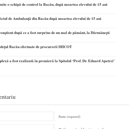
mite o echipă de control la Bacău, după moartea elevului de 15 ani
iciul de Ambulanţă din Bacău după moartea elevului de 15 ani
conştient după ce a fost surprins de un mal de pământ, la Dărmăneşti
judeţul Bacău efectuate de procurorii DIICOT
lexă a fost realizată în premieră la Spitalul ‘Prof. Dr. Eduard Apetrei’
entariu
Nume (required)