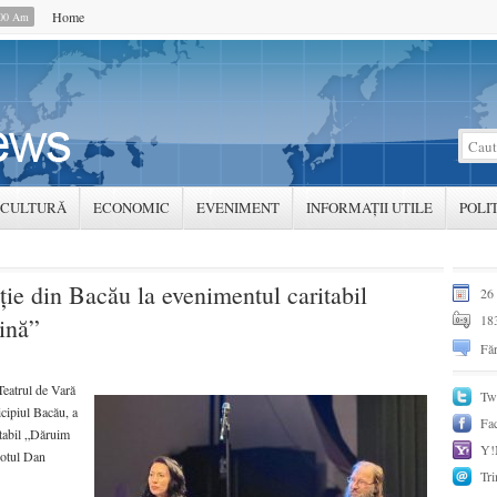
Home
:00 Am
CULTURĂ
ECONOMIC
EVENIMENT
INFORMAȚII UTILE
POLI
iţie din Bacău la evenimentul caritabil
26 
183
ină”
Făr
 Teatrul de Vară
Twi
cipiul Bacău, a
Fa
itabil „Dăruim
Y!
eotul Dan
Tri