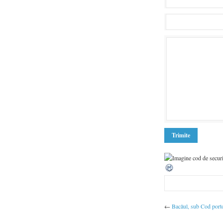
←
Bacăul, sub Cod porto