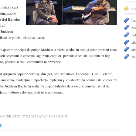
nitatea locală
Soc
principal de
șeful Biroului
ba
drul
ne
e Județean
pol
itate de polițist, cât și ca mamă.
stir
inspector principal de poliție Măriuca Amariei a adus în atenția celor prezenți teme
sti
rii accesului la educație, siguranța copiilor, pericolele actuale, soluțiile în fața
zia
or, precum și rolul comunității în prevenție.
 sprijinirii copiilor nevoiași din țară, prin activitatea Asociației „Glasul Vieții”,
maschin, evidențiind importanța implicării și colaborării în comunitate, context în
ție Județean Bacău își reafirmă disponibilitatea de a susține constant astfel de
lțumiri tuturor celor implicați în acest demers.
POLITIE
,
STIRI
,
STIRI DIN BACAU
,
ZIARE BACAU
E