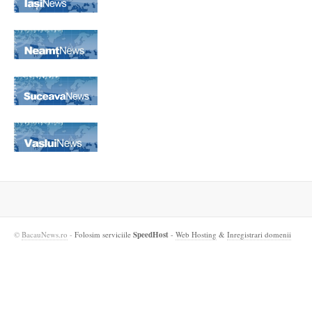
©
BacauNews.ro
-
Folosim serviciile
SpeedHost
-
Web Hosting
&
Inregistrari domenii