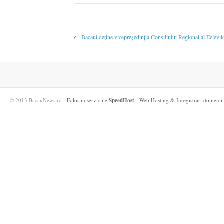
←
Bacăul deţine vicepreşedinţia Consiliului Regional al Eelevil
© 2013
BacauNews.ro
-
Folosim serviciile
SpeedHost
-
Web Hosting
&
Inregistrari domenii