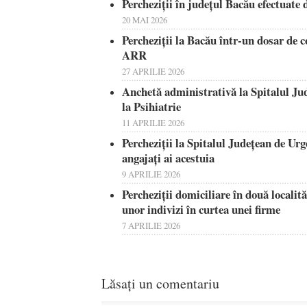
Percheziţii în judeţul Bacău efectuat
20 MAI 2026
Percheziţii la Bacău într-un dosar de co
ARR
27 APRILIE 2026
Anchetă administrativă la Spitalul Ju
la Psihiatrie
11 APRILIE 2026
Percheziții la Spitalul Județean de Ur
angajați ai acestuia
9 APRILIE 2026
Percheziții domiciliare în două localit
unor indivizi în curtea unei firme
7 APRILIE 2026
Lăsați un comentariu