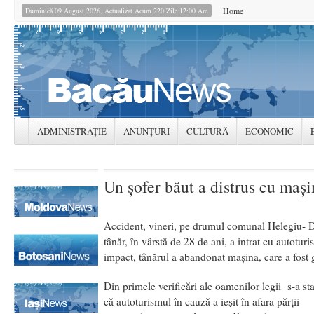
Home
Duminică 09 August 2026, Actualizat Acum 220 Zile 12:00 Am
ADMINISTRAȚIE
ANUNȚURI
CULTURĂ
ECONOMIC
Un şofer băut a distrus cu maşi
Accident, vineri, pe drumul comunal Helegiu- D
tânăr, în vârstă de 28 de ani, a intrat cu autotur
impact, tânărul a abandonat maşina, care a fost gă
Din primele verificări ale oamenilor legii s-a sta
că autoturismul în cauză a ieșit în afara părții