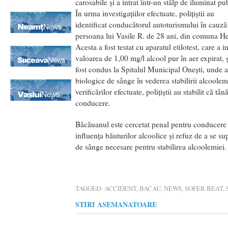
carosabile și a intrat într-un stâlp de iluminat pub
În urma investigaţiilor efectuate, polițiștii au
identificat conducătorul autoturismului în cauză
persoana lui Vasile R. de 28 ani, din comuna He
Acesta a fost testat cu aparatul etilotest, care a i
valoarea de 1,00 mg/l alcool pur în aer expirat, ş
fost condus la Spitalul Municipal Oneşti, unde a
biologice de sânge în vederea stabilirii alcoole
verificărilor efectuate, polițiștii au stabilit că 
conducere.
Băcăuanul este cercetat penal pentru conducere
influența băuturilor alcoolice și refuz de a se su
de sânge necesare pentru stabilirea alcoolemiei.
TAGGED:
ACCIDENT
,
BACAU
,
NEWS
,
SOFER BEAT
,
STIRI ASEMANATOARE