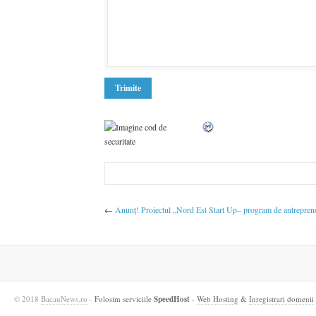
←
Anunț! Proiectul „Nord Est Start Up– program de antreprenori
© 2018
BacauNews.ro
-
Folosim serviciile
SpeedHost
-
Web Hosting
&
Inregistrari domenii