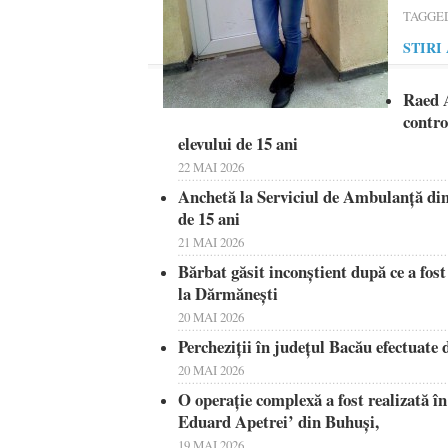
TAGGE
STIRI
Raed A
contro
elevului de 15 ani
22 MAI 2026
Anchetă la Serviciul de Ambulanţă di
de 15 ani
21 MAI 2026
Bărbat găsit inconştient după ce a fos
la Dărmăneşti
20 MAI 2026
Percheziţii în judeţul Bacău efectuat
20 MAI 2026
O operație complexă a fost realizată în
Eduard Apetrei’ din Buhuși,
19 MAI 2026