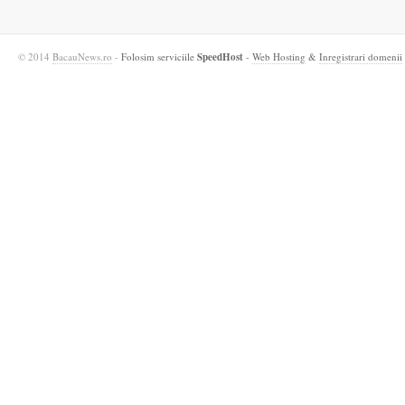
© 2014
BacauNews.ro
-
Folosim serviciile
SpeedHost
-
Web Hosting
&
Inregistrari domenii