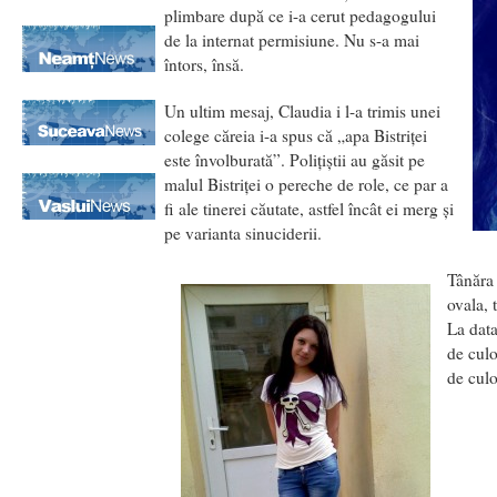
plimbare după ce i-a cerut pedagogului
de la internat permisiune. Nu s-a mai
întors, însă.
Un ultim mesaj, Claudia i l-a trimis unei
colege căreia i-a spus că „apa Bistriţei
este învolburată”. Poliţiştii au găsit pe
malul Bistriţei o pereche de role, ce par a
fi ale tinerei căutate, astfel încât ei merg şi
pe varianta sinuciderii.
Tânăra 
ovala, 
La data
de culo
de culo