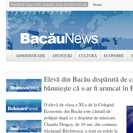
Home
Sâmbătă 08 August 2026, Actualizat Acum 219 Zile 12:00 Am
ADMINISTRAȚIE
ANUNȚURI
CULTURĂ
ECONOMIC
Elevă din Bacău dispărută de c
bănuieşte că s-ar fi aruncat în B
O elevă de clasa a XI-a de la Colegiul
Economic din Bacău este căutată de
poliţişti după ce a dispărut de miercuri.
Claudia Dragoş, de 16 ani, din comuna
băcăuană Răchitoasa, a ieşit cu rolele la