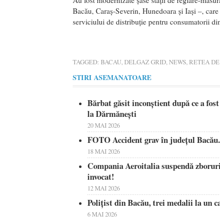
Au fost modernizate șase stații de reglare-măsura
Bacău, Caraș-Severin, Hunedoara și Iași –, care 
serviciului de distribuţie pentru consumatorii di
TAGGED:
BACAU
,
DELGAZ GRID
,
NEWS
,
RETEA DE
STIRI ASEMANATOARE
Bărbat găsit inconştient după ce a fos
la Dărmăneşti
20 MAI 2026
FOTO Accident grav în judeţul Bacău. 
18 MAI 2026
Compania Aeroitalia suspendă zborur
invocat!
12 MAI 2026
Polițist din Bacău, trei medalii la un 
6 MAI 2026