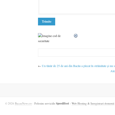
←
Un tânăr de 25 de ani din Bacău a plecat în străinătate și nu s
Ale
© 2026
BacauNews.ro
-
Folosim serviciile
SpeedHost
-
Web Hosting
&
Inregistrari domenii