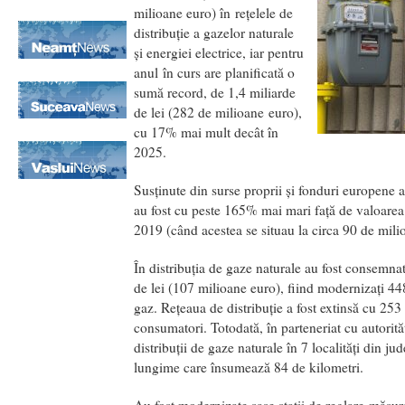
milioane euro) în rețelele de
distribuție a gazelor naturale
și energiei electrice, iar pentru
anul în curs are planificată o
sumă record, de 1,4 miliarde
de lei (282 de milioane euro),
cu 17% mai mult decât în
2025.
Susținute din surse proprii și fonduri europene at
au fost cu peste 165% mai mari față de valoarea
2019 (când acestea se situau la circa 90 de mili
În distribuția de gaze naturale au fost consemnat
de lei (107 milioane euro), fiind modernizați 
gaz. Rețeaua de distribuție a fost extinsă cu 253
consumatori. Totodată, în parteneriat cu autorități
distribuții de gaze naturale în 7 localități din ju
lungime care însumează 84 de kilometri.