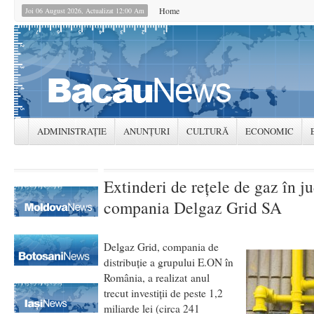
Home
Joi 06 August 2026, Actualizat 12:00 Am
ADMINISTRAȚIE
ANUNȚURI
CULTURĂ
ECONOMIC
Extinderi de rețele de gaz în j
compania Delgaz Grid SA
Delgaz Grid, compania de
distribuție a grupului E.ON în
România, a realizat anul
trecut investiții de peste 1,2
miliarde lei (circa 241